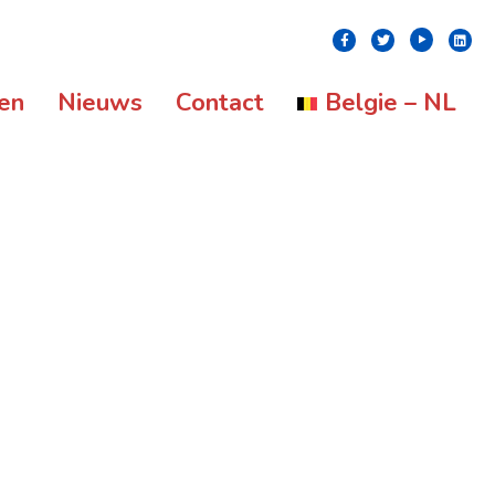
Youtube
Facebook
Twitter
Linke
ten
Nieuws
Contact
Belgie – NL