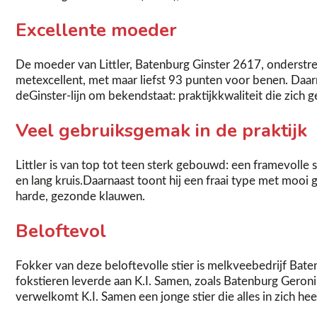
Excellente moeder
De moeder van Littler, Batenburg Ginster 2617, onderstre
metexcellent, met maar liefst 93 punten voor benen. Daarm
deGinster-lijn om bekendstaat: praktijkkwaliteit die zich g
Veel gebruiksgemak in de praktijk
Littler is van top tot teen sterk gebouwd: een framevol
en lang kruis.Daarnaast toont hij een fraai type met moo
harde, gezonde klauwen.
Beloftevol
Fokker van deze beloftevolle stier is melkveebedrijf Baten
fokstieren leverde aan K.I. Samen, zoals Batenburg Geron
verwelkomt K.I. Samen een jonge stier die alles in zich hee