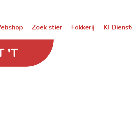
ebshop
Zoek stier
Fokkerij
KI Diens
 'T