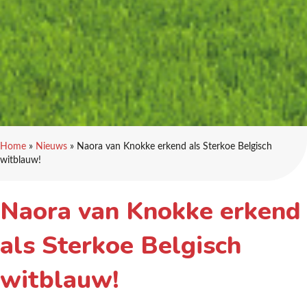
Home
»
Nieuws
»
Naora van Knokke erkend als Sterkoe Belgisch
witblauw!
Naora van Knokke erkend
als Sterkoe Belgisch
witblauw!