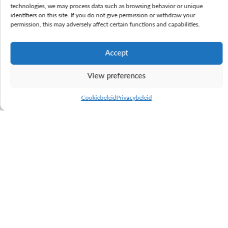
technologies, we may process data such as browsing behavior or unique
identifiers on this site. If you do not give permission or withdraw your
permission, this may adversely affect certain functions and capabilities.
Accept
Vacature: Foktechnisch adviseur
View preferences
(provincie Henegouwen)
Cookiebeleid
Privacybeleid