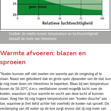
Grafiek: de relatie tussen temperatuur en luchtvochtigheid
bepaalt de mate van hittestress
Warmte afvoeren: blazen en
sproeien
“Koeien kunnen zelf niet zweten om warmte aan de omgeving af te
staan. Naast een geïsoleerd dak en grote open zijwanden van de stal, kun
je nóg meer doen om hittestress te beperken. Blaas bij een temperatuur
boven de 18-20°C d.m.v. ventilatoren zoveel mogelijk lucht over de
koeien, waardoor zij hun warmte en vocht aan deze lucht af kunnen
staan. Voeg hier bij nóg hogere temperaturen een “koeien-douche” aan
toe, waarmee je (het liefst achter het voerhek) de koeien nat sproeit. De
verdamping van dit water op de koe zorgt ervoor dat zij nóg meer van