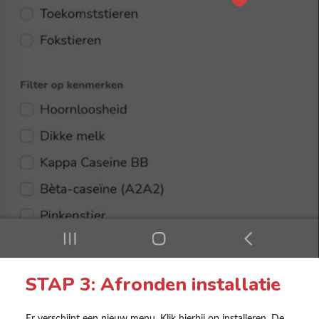
STAP 3: Afronden installatie
Er verschijnt een nieuw menu. Klik hierbij op installeren. De