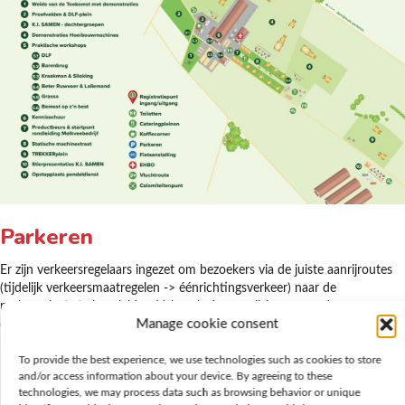
Parkeren
Er zijn verkeersregelaars ingezet om bezoekers via de juiste aanrijroutes
(tijdelijk verkeersmaatregelen -> éénrichtingsverkeer) naar de
parkeerplaats te begeleiden. Volg aub de aanwijzingen van deze mensen
Manage cookie consent
op. Alle andere wegen zijn afgezet en de omleidingen worden met
borden aangegeven.
To provide the best experience, we use technologies such as cookies to store
08.57 uur 60 Partners zorgen voor
and/or access information about your device. By agreeing to these
technologies, we may process data such as browsing behavior or unique