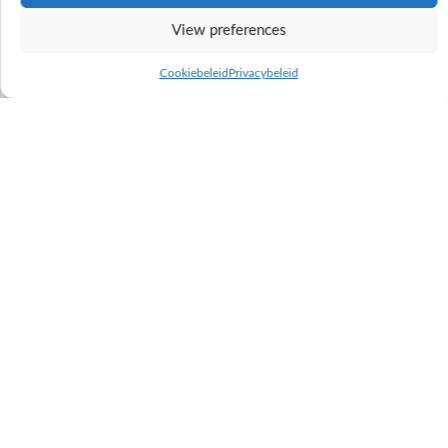
View preferences
Cookiebeleid
Privacybeleid
Magnum-zoon Écossais de Glaumont
kampioen bij de stieren in Libramont
2026