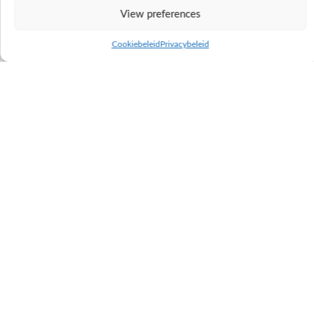
View preferences
Cookiebeleid
Privacybeleid
Magnum-zoon Écossais de Glaumont
kampioen bij de stieren in Libramont
2026